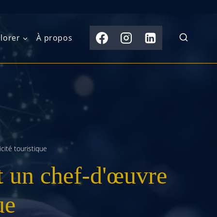
lorer
À propos
du Nord
Moyen-Orient
Australasie
b)
Asie centrale
Îles du Pacifique
de l’Ouest
Sous-continent
e l’Est
indien
icité touristique
st un chef-d'œuvre
australe
Asie du Sud-Est
Extrême-Orient
ue