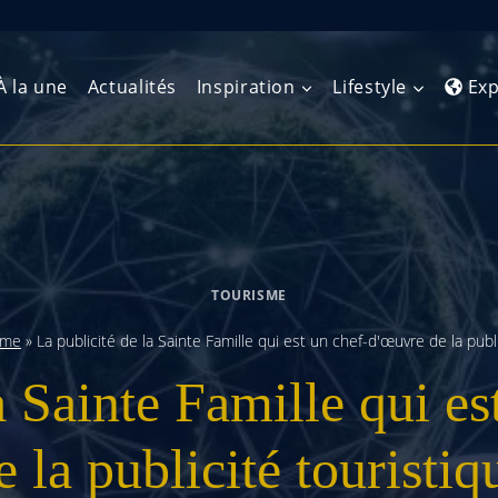
À la une
Actualités
Inspiration
Lifestyle
Exp
Europe de l’Ouest
Amérique du Nord
Afrique 
(Maghre
Europe du Nord
Amérique centrale
Afrique 
TOURISME
Europe centrale
Antilles et Caraïbes
Afrique d
sme
»
La publicité de la Sainte Famille qui est un chef-d'œuvre de la publ
Europe de l’Est
Amérique du Sud
a Sainte Famille qui e
Afrique 
Balkans
e la publicité touristiq