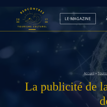
Skip
to
LE MAGAZINE
content
Accueil
»
Touri
La publicité de l
d