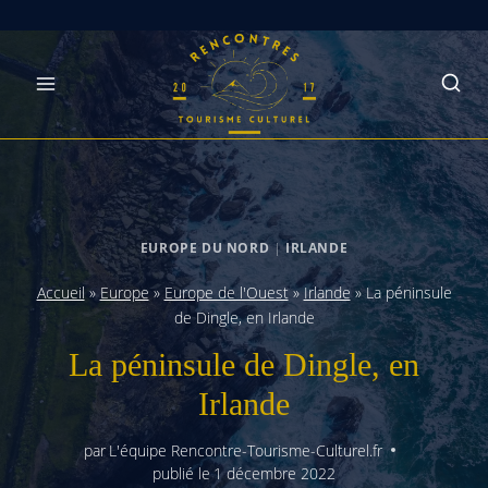
Skip
to
content
EUROPE DU NORD
|
IRLANDE
Accueil
»
Europe
»
Europe de l'Ouest
»
Irlande
»
La péninsule
de Dingle, en Irlande
La péninsule de Dingle, en
Irlande
par
L'équipe Rencontre-Tourisme-Culturel.fr
publié le
1 décembre 2022