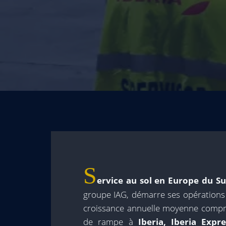
S
ervice au sol en Europe du S
groupe IAG, démarre ses opérations 
croissance annuelle moyenne compris
de rampe à
Iberia, Iberia Expre