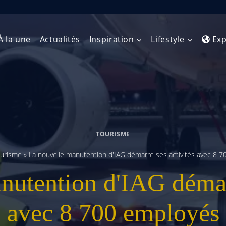
À la une
Actualités
Inspiration
Lifestyle
Exp
Europe de l’Ouest
Amérique du Nord
Afrique 
(Maghre
Europe du Nord
Amérique centrale
Afrique 
TOURISME
Europe centrale
Antilles et Caraïbes
Afrique d
urisme
»
La nouvelle manutention d'IAG démarre ses activités avec 8 
Europe de l’Est
Amérique du Sud
nutention d'IAG démarr
Afrique 
Balkans
avec 8 700 employés