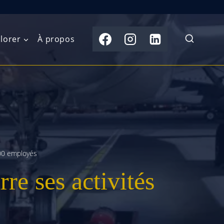
lorer
À propos
du Nord
Moyen-Orient
Australasie
b)
Asie centrale
Îles du Pacifique
de l’Ouest
Sous-continent
e l’Est
indien
700 employés
e ses activités
australe
Asie du Sud-Est
Extrême-Orient