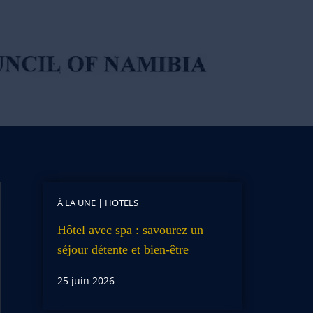
À LA UNE
|
HOTELS
Hôtel avec spa : savourez un
séjour détente et bien-être
25 juin 2026