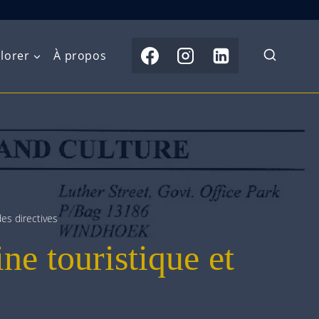
lorer
À propos
du Nord
Moyen-Orient
Australasie
b)
Asie centrale
Îles du Pacifique
de l’Ouest
Sous-continent
e l’Est
indien
es directives
ne touristique et
australe
Asie du Sud-Est
Extrême-Orient