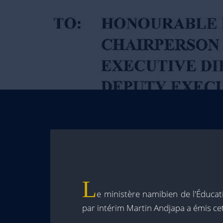
L
e ministère namibien de l'Éducati
par intérim Martin Andjapa a émis cet