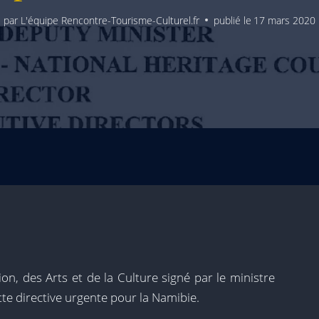
par
L'équipe Rencontre-Tourisme-Culturel.fr
publié le
17 mars 2020
on, des Arts et de la Culture signé par le ministre
te directive urgente pour la Namibie.