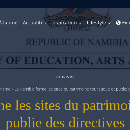
À la une
Actualités
Inspiration
Lifestyle
Exp
Europe de l’Ouest
Amérique du Nord
Afrique 
(Maghre
Europe du Nord
Amérique centrale
Afrique 
TOURISME
Europe centrale
Antilles et Caraïbes
Afrique d
risme
»
La Namibie ferme les sites du patrimoine touristique et publie d
Europe de l’Est
Amérique du Sud
 les sites du patrimoi
Afrique 
Balkans
publie des directives