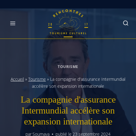
Skip
to
content
TOURISME
Accueil
»
Tourisme
»
La compagnie d'assurance Intermundial
accélère son expansion internationale
La compagnie d'assurance
Intermundial accélère son
expansion internationale
par
Soumaya
publié le
23 septembre 2024