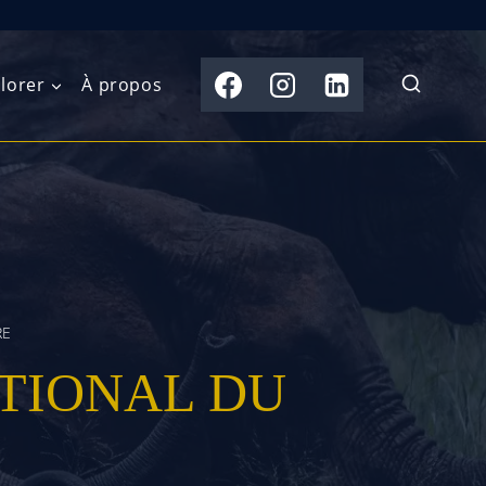
lorer
À propos
du Nord
Moyen-Orient
Australasie
b)
Asie centrale
Îles du Pacifique
de l’Ouest
Sous-continent
e l’Est
indien
RE
TIONAL DU
australe
Asie du Sud-Est
Extrême-Orient