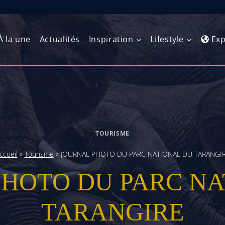
À la une
Actualités
Inspiration
Lifestyle
Exp
Europe de l’Ouest
Amérique du Nord
Afrique 
(Maghre
Europe du Nord
Amérique centrale
Afrique 
TOURISME
Europe centrale
Antilles et Caraïbes
Afrique d
ccueil
»
Tourisme
»
JOURNAL PHOTO DU PARC NATIONAL DU TARANGI
Europe de l’Est
Amérique du Sud
PHOTO DU PARC NA
Afrique 
Balkans
TARANGIRE