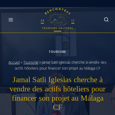
Skip
to
content
TOURISME
Accueil
»
Tourisme
»
Jamal Satli Iglesias cherche à vendre des
actifs hôteliers pour financer son projet au Málaga CF
Jamal Satli Iglesias cherche à
vendre des actifs hôteliers pour
financer son projet au Málaga
CF