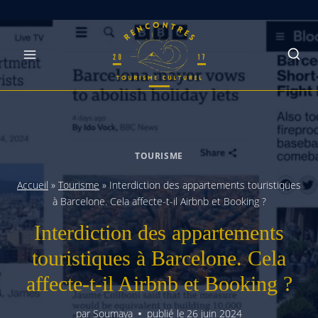
Skip
to
content
TOURISME
Accueil
»
Tourisme
»
Interdiction des appartements touristiques
à Barcelone. Cela affecte-t-il Airbnb et Booking ?
Interdiction des appartements
touristiques à Barcelone. Cela
affecte-t-il Airbnb et Booking ?
par
Soumaya
publié le
26 juin 2024