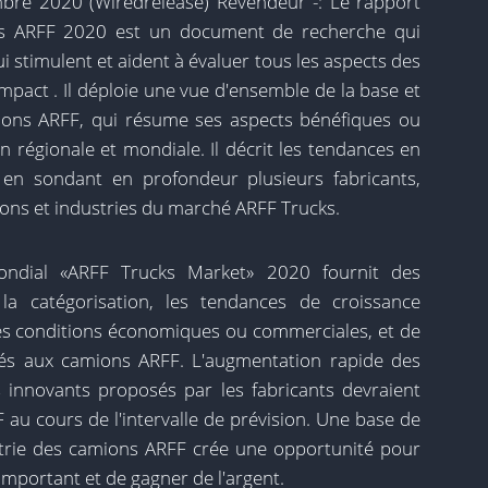
bre 2020 (Wiredrelease) Revendeur -: Le rapport
s ARFF 2020 est un document de recherche qui
stimulent et aident à évaluer tous les aspects des
mpact . Il déploie une vue d'ensemble de la base et
ions ARFF, qui résume ses aspects bénéfiques ou
on régionale et mondiale. Il décrit les tendances en
 en sondant en profondeur plusieurs fabricants,
ions et industries du marché ARFF Trucks.
ondial «ARFF Trucks Market» 2020 fournit des
 la catégorisation, les tendances de croissance
 les conditions économiques ou commerciales, et de
iés aux camions ARFF. L'augmentation rapide des
 innovants proposés par les fabricants devraient
 au cours de l'intervalle de prévision. Une base de
dustrie des camions ARFF crée une opportunité pour
important et de gagner de l'argent.