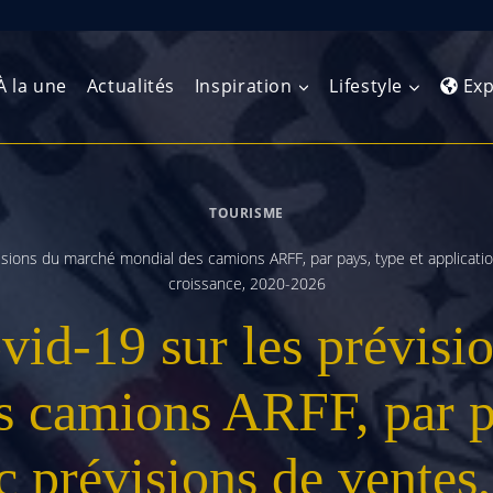
À la une
Actualités
Inspiration
Lifestyle
Exp
TOURISME
Europe de l’Ouest
Amérique du Nord
Afrique 
(Maghre
isions du marché mondial des camions ARFF, par pays, type et application
Europe du Nord
Amérique centrale
croissance, 2020-2026
Afrique 
Europe centrale
Antilles et Caraïbes
vid-19 sur les prévisi
Afrique d
Europe de l’Est
Amérique du Sud
Afrique 
s camions ARFF, par pa
Balkans
c prévisions de ventes,