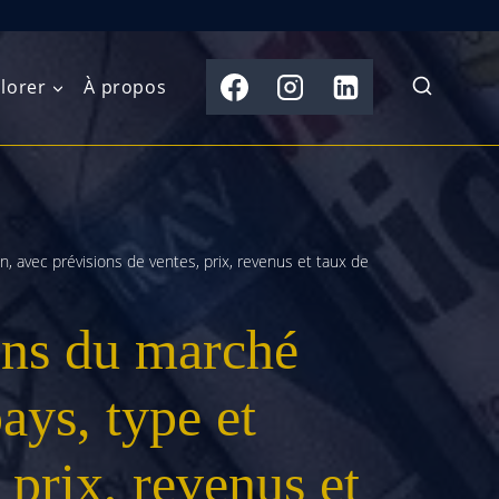
lorer
À propos
du Nord
Moyen-Orient
Australasie
b)
, avec prévisions de ventes, prix, revenus et taux de
Asie centrale
Îles du Pacifique
de l’Ouest
Sous-continent
ons du marché
e l’Est
indien
australe
Asie du Sud-Est
ys, type et
Extrême-Orient
 prix, revenus et