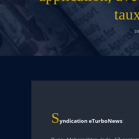
tau
pa
S
yndication eTurboNews
: