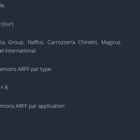
e.
 jour)
a Group, Naffco, Carrozzeria Chinetti, Magirus
l International
amions ARFF par type:
 × 8
mions ARFF par application: