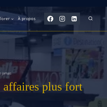
lorer
À propos
du Nord
Moyen-Orient
Australasie
b)
Asie centrale
Îles du Pacifique
de l’Ouest
Sous-continent
e l’Est
indien
e jamais
ffaires plus fort
australe
Asie du Sud-Est
Extrême-Orient