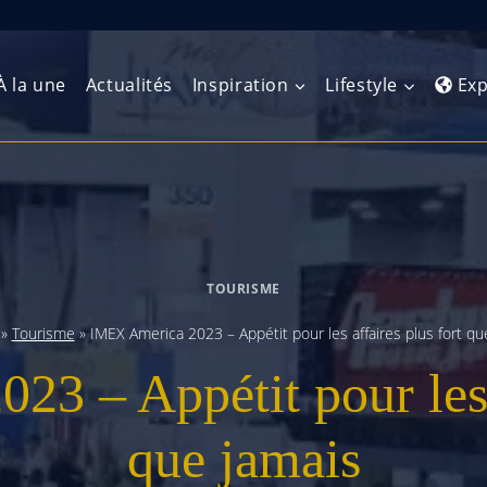
À la une
Actualités
Inspiration
Lifestyle
Exp
Europe de l’Ouest
Amérique du Nord
Afrique 
(Maghre
Europe du Nord
Amérique centrale
Afrique 
TOURISME
Europe centrale
Antilles et Caraïbes
Afrique d
»
Tourisme
»
IMEX America 2023 – Appétit pour les affaires plus fort qu
Europe de l’Est
Amérique du Sud
3 – Appétit pour les a
Afrique 
Balkans
que jamais