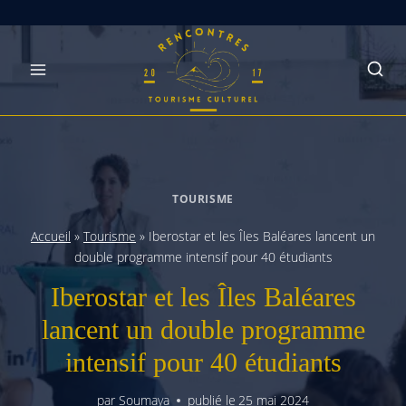
Skip
to
content
TOURISME
Accueil
»
Tourisme
»
Iberostar et les Îles Baléares lancent un
double programme intensif pour 40 étudiants
Iberostar et les Îles Baléares
lancent un double programme
intensif pour 40 étudiants
par
Soumaya
publié le
25 mai 2024