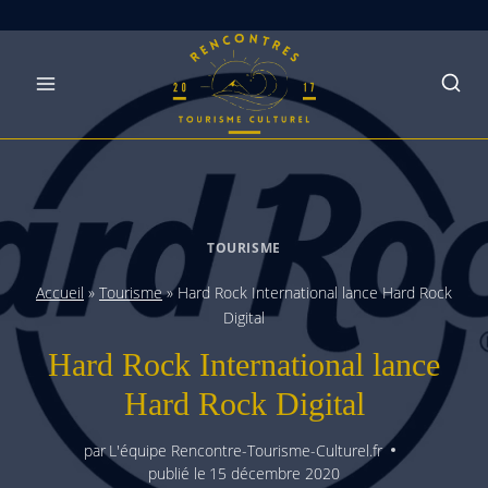
Skip
to
content
TOURISME
Accueil
»
Tourisme
»
Hard Rock International lance Hard Rock
Digital
Hard Rock International lance
Hard Rock Digital
par
L'équipe Rencontre-Tourisme-Culturel.fr
publié le
15 décembre 2020