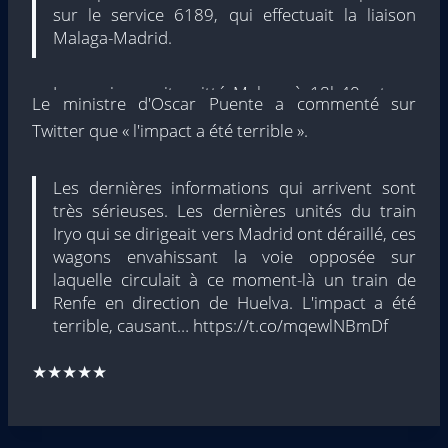
sur le service 6189, qui effectuait la liaison
Malaga-Madrid.
Le service avait quitté Malaga à 18h40. et, au
Le ministre d'Oscar Puente a commenté sur
moment de l'événement, environ 300
Twitter que « l'impact a été terrible ».
personnes voyageaient.
Les dernières informations qui arrivent sont
Iryo regrette profondément…
très sérieuses. Les dernières unités du train
pic.twitter.com/XF71Aj50hc
Iryo qui se dirigeait vers Madrid ont déraillé, ces
wagons envahissant la voie opposée sur
– iryo.eu (@iryo_eu)
18 janvier 2026
laquelle circulait à ce moment-là un train de
Renfe en direction de Huelva. L'impact a été
terrible, causant… https://t.co/mqewlNBmDf
★★★★★
– Oscar Puente (@oscar_puente_)
18 janvier
2026