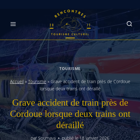
Skip
to
content
TOURISME
Accueil
»
Tourisme
»
Grave accident de train près de Cordoue
lorsque deux trains ont déraillé
Grave accident de train près de
Cordoue lorsque deux trains ont
déraillé
par
Soumaya
publié le
18 janvier 2026