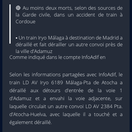
🔴 Au moins deux morts, selon des sources de
la Garde civile, dans un accident de train à
Cordoue
▪️ Un train Iryo Málaga à destination de Madrid a
déraillé et fait dérailler un autre convoi près de
la ville d'Adamuz
Comme indiqué dans le compte InfoAdif en
Dernières nouvelles sur
https://t.co/lMToc173VA
Selon les informations partagées avec InfoAdif, le
pic.twitter.com/z0kdj8B4x0
train LD AV Iryo 6189 Málaga-Pta de Atocha a
déraillé aux détours d'entrée de la voie 1
–Radio 5 (@radio5_rne)
18 janvier 2026
d'Adamuz et a envahi la voie adjacente, sur
laquelle circulait un autre convoi LD AV 2384 Pta.
d'Atocha-Huelva, avec laquelle il a touché et a
également déraillé.