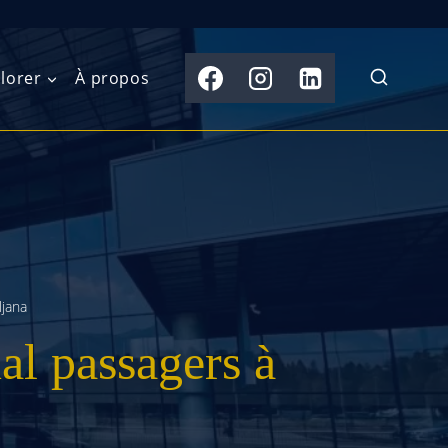
lorer
À propos
du Nord
Moyen-Orient
Australasie
b)
Asie centrale
Îles du Pacifique
de l’Ouest
Sous-continent
e l’Est
indien
ljana
al passagers à
australe
Asie du Sud-Est
Extrême-Orient