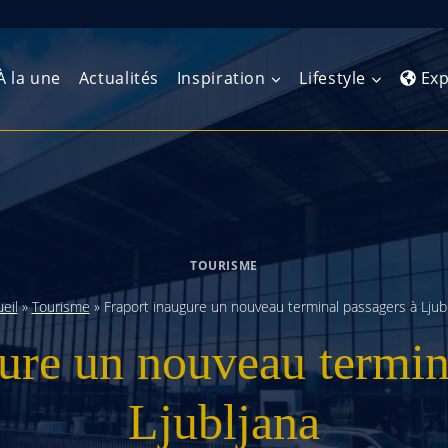
À la une
Actualités
Inspiration
Lifestyle
Exp
Europe de l’Ouest
Amérique du Nord
Afrique 
(Maghre
Europe du Nord
Amérique centrale
Afrique 
TOURISME
Europe centrale
Antilles et Caraïbes
Afrique d
eil
»
Tourisme
»
Fraport inaugure un nouveau terminal passagers à Ljub
Europe de l’Est
Amérique du Sud
ure un nouveau termin
Afrique 
Balkans
Ljubljana