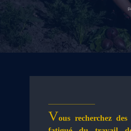
p
V
ous recherchez des 
fatigué du travail 