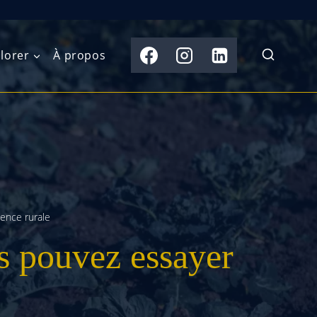
lorer
À propos
du Nord
Moyen-Orient
Australasie
b)
Asie centrale
Îles du Pacifique
de l’Ouest
Sous-continent
e l’Est
indien
ience rurale
s pouvez essayer
australe
Asie du Sud-Est
Extrême-Orient