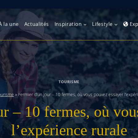
À la une
Actualités
Inspiration
Lifestyle
Exp
Europe de l’Ouest
Amérique du Nord
Afrique 
(Maghre
Europe du Nord
Amérique centrale
Afrique 
TOURISME
Europe centrale
Antilles et Caraïbes
Afrique d
ourisme
»
Fermier d’un jour – 10 fermes, où vous pouvez essayer l’expér
Europe de l’Est
Amérique du Sud
ur – 10 fermes, où vou
Afrique 
Balkans
l’expérience rurale