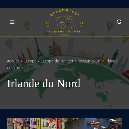
Skip
to
content
Accueil
»
Europe
»
Europe de l'Ouest
»
Royaume-Uni
»
Irlande
du Nord
Irlande du Nord