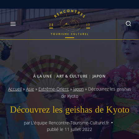
Skip
to
content
À LA UNE
|
ART & CULTURE
|
JAPON
Accueil
»
Asie
»
Extrême-Orient
»
Japon
»
Découvrez les geishas
de Kyoto
Découvrez les geishas de Kyoto
par
L'équipe Rencontre-Tourisme-Culturel.fr
publié le
11 juillet 2022