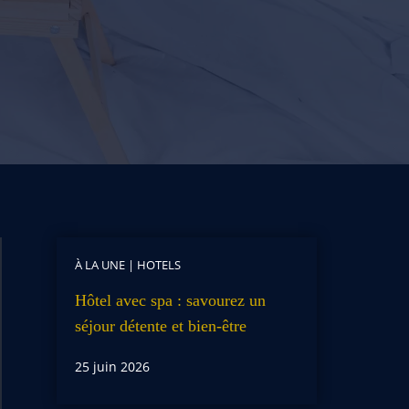
À LA UNE
|
HOTELS
Hôtel avec spa : savourez un
séjour détente et bien-être
25 juin 2026