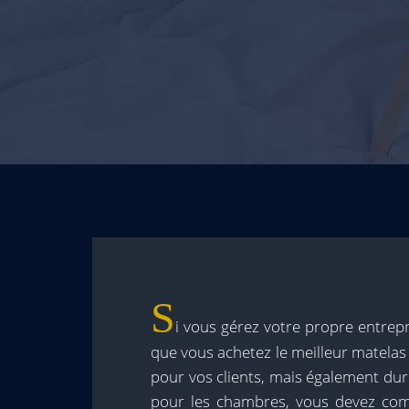
S
i vous gérez votre propre entrep
que vous achetez le meilleur matelas 
pour vos clients, mais également dure
pour les chambres, vous devez com