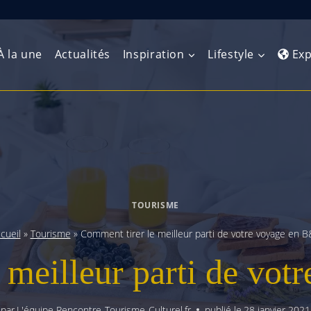
À la une
Actualités
Inspiration
Lifestyle
Exp
Europe de l’Ouest
Amérique du Nord
Afrique 
(Maghre
Europe du Nord
Amérique centrale
Afrique 
Europe centrale
Antilles et Caraïbes
TOURISME
Afrique d
Europe de l’Est
Amérique du Sud
cueil
»
Tourisme
»
Comment tirer le meilleur parti de votre voyage en 
Afrique 
Balkans
 meilleur parti de vo
par
L'équipe Rencontre-Tourisme-Culturel.fr
publié le
28 janvier 2021