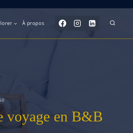
lorer
À propos
du Nord
Moyen-Orient
Australasie
b)
Asie centrale
Îles du Pacifique
de l’Ouest
Sous-continent
e l’Est
indien
B&B
australe
Asie du Sud-Est
tre voyage en B&B
Extrême-Orient