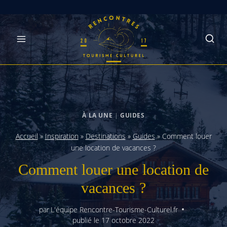
Skip
to
content
À LA UNE
|
GUIDES
Accueil
»
Inspiration
»
Destinations
»
Guides
»
Comment louer
une location de vacances ?
Comment louer une location de
vacances ?
par
L'équipe Rencontre-Tourisme-Culturel.fr
publié le
17 octobre 2022