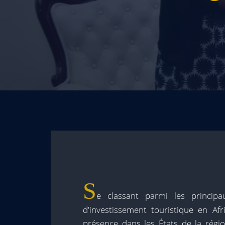
S
e classant parmi les princip
d'investissement touristique en Afr
présence dans les États de la régio