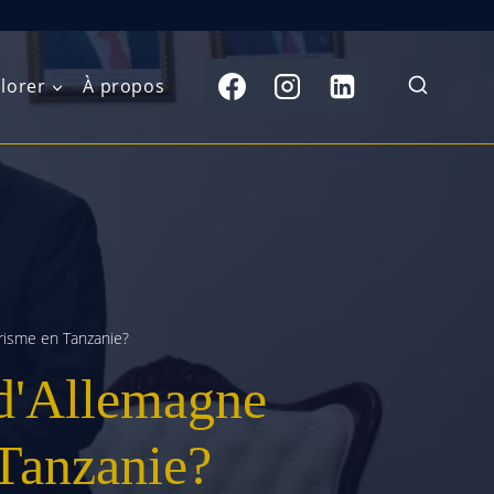
lorer
À propos
du Nord
Moyen-Orient
Australasie
b)
Asie centrale
Îles du Pacifique
de l’Ouest
Sous-continent
e l’Est
indien
risme en Tanzanie?
d'Allemagne
australe
Asie du Sud-Est
Extrême-Orient
 Tanzanie?