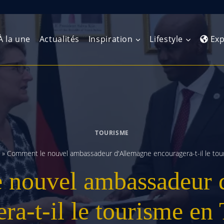
À la une
Actualités
Inspiration
Lifestyle
Exp
Europe de l’Ouest
Amérique du Nord
Afrique 
(Maghre
Europe du Nord
Amérique centrale
Afrique 
TOURISME
Europe centrale
Antilles et Caraïbes
Afrique d
»
Comment le nouvel ambassadeur d'Allemagne encouragera-t-il le tou
Europe de l’Est
Amérique du Sud
 nouvel ambassadeur 
Afrique 
Balkans
ra-t-il le tourisme en