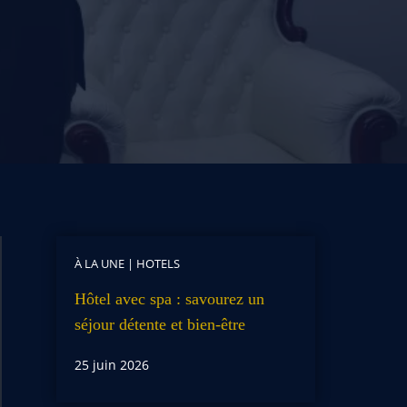
À LA UNE
|
HOTELS
Hôtel avec spa : savourez un
séjour détente et bien-être
25 juin 2026