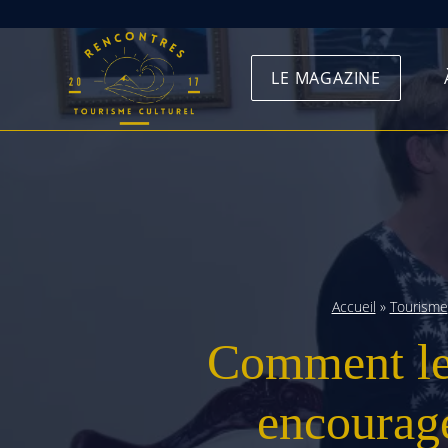
Skip
to
LE MAGAZINE
content
Accueil
»
Tourisme
Comment le
encourage