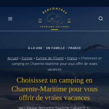
Skip
to
content
À LA UNE
|
EN FAMILLE
|
FRANCE
Accueil
»
Europe
»
Europe de l'Ouest
»
France
»
Choisissez un
camping en Charente-Maritime pour vous offrir de vraies
vacances
Choisissez un camping en
Charente-Maritime pour vous
offrir de vraies vacances
par
L'équipe Rencontre-Tourisme-Culturel.fr