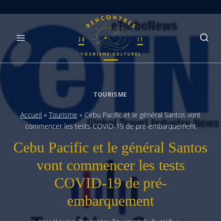
Skip
to
content
TOURISME
Accueil
»
Tourisme
»
Cebu Pacific et le général Santos vont
commencer les tests COVID-19 de pré-embarquement
Cebu Pacific et le général Santos
vont commencer les tests
COVID-19 de pré-
embarquement