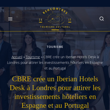
Skip
to
content
TOURISME
Accueil
»
Tourisme
»
CBRE crée un Iberian Hotels Desk à
Londres pour attirer les investissements hôteliers en Espagne
et au Portugal
CBRE crée un Iberian Hotels
Desk à Londres pour attirer les
investissements hôteliers en
Espagne et au Portugal