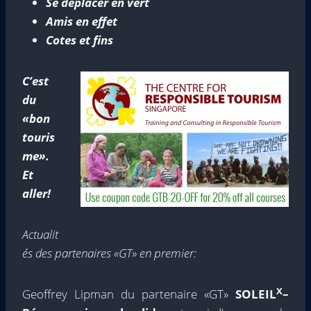
Se déplacer en vert
Amis en effet
Cotes et fins
C’est
du
«bon
touris
me».
Et
aller!
Actualit
és des partenaires «GT» en premier:
X
Geoffrey Lipman du partenaire «GT»
SOLEIL
–