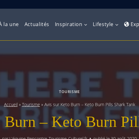
À la une
Actualités
Inspiration
Lifestyle
Exp
Europe de l’Ouest
Amérique du Nord
Afrique 
(Maghre
Europe du Nord
Amérique centrale
Afrique 
Europe centrale
Antilles et Caraïbes
TOURISME
Afrique d
Europe de l’Est
Amérique du Sud
Accueil
»
Tourisme
»
Avis sur Keto Burn – Keto Burn Pills Shark Tank
Afrique 
Balkans
o Burn – Keto Burn Pil
par
L'équipe Rencontre-Tourisme-Culturel.fr
publié le
30 août 2020