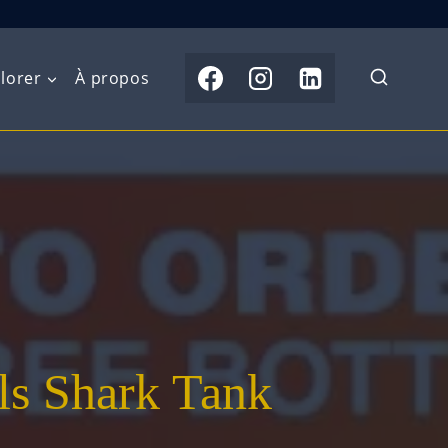
lorer
À propos
du Nord
Moyen-Orient
Australasie
b)
Asie centrale
Îles du Pacifique
de l’Ouest
Sous-continent
e l’Est
indien
australe
Asie du Sud-Est
ls Shark Tank
Extrême-Orient