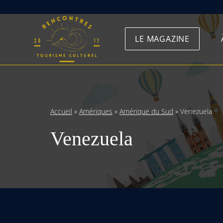
Skip
to
LE MAGAZINE
content
Accueil
»
Amériques
»
Amérique du Sud
»
Venezuela
Venezuela