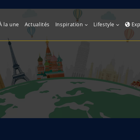
À la une
Actualités
Inspiration
Lifestyle
Exp
Europe de l’Ouest
Amérique du Nord
Afrique 
(Maghre
Europe du Nord
Amérique centrale
Afrique 
Europe centrale
Antilles et Caraïbes
Afrique d
Europe de l’Est
Amérique du Sud
Afrique 
Balkans