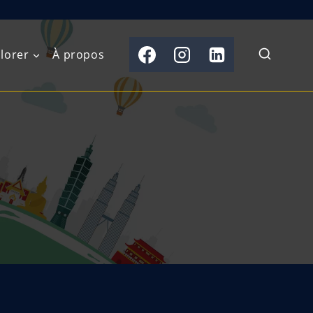
lorer
À propos
du Nord
Moyen-Orient
Australasie
b)
Asie centrale
Îles du Pacifique
de l’Ouest
Sous-continent
e l’Est
indien
australe
Asie du Sud-Est
Extrême-Orient