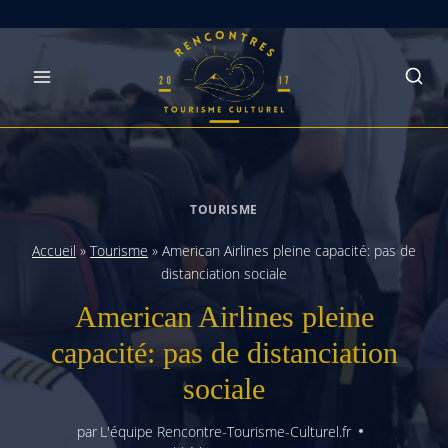
Skip
to
content
TOURISME
Accueil
»
Tourisme
»
American Airlines pleine capacité: pas de
distanciation sociale
American Airlines pleine
capacité: pas de distanciation
sociale
par
L'équipe Rencontre-Tourisme-Culturel.fr