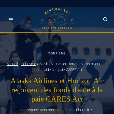
Skip
to
content
TOURISME
Accueil
»
Tourisme
»
Alaska Airlines et Horizon Air reçoivent des
fonds d'aide à la paie CARES Act
Alaska Airlines et Horizon Air
reçoivent des fonds d'aide à la
paie CARES Act
par
L'équipe Rencontre-Tourisme-Culturel.fr