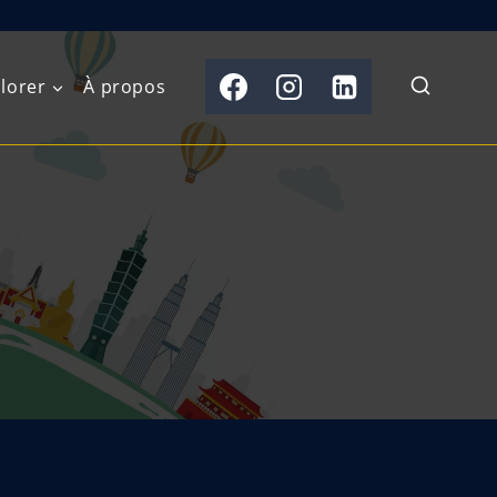
lorer
À propos
du Nord
Moyen-Orient
Australasie
b)
Asie centrale
Îles du Pacifique
de l’Ouest
Sous-continent
e l’Est
indien
australe
Asie du Sud-Est
Extrême-Orient