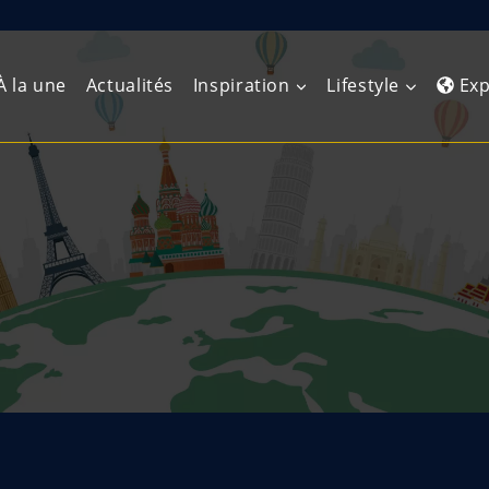
À la une
Actualités
Inspiration
Lifestyle
Exp
Europe de l’Ouest
Amérique du Nord
Afrique 
(Maghre
Europe du Nord
Amérique centrale
Afrique 
Europe centrale
Antilles et Caraïbes
Afrique d
Europe de l’Est
Amérique du Sud
Afrique 
Balkans