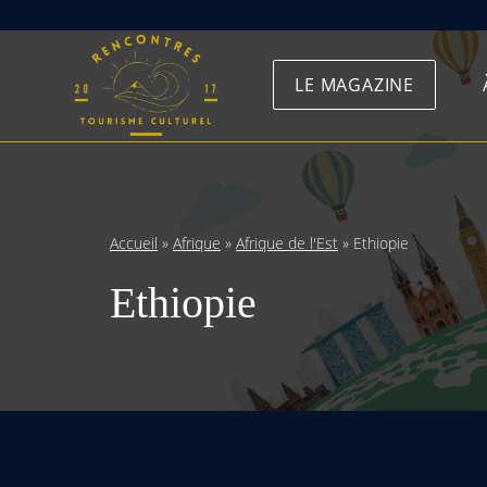
Skip
to
LE MAGAZINE
content
Accueil
»
Afrique
»
Afrique de l'Est
»
Ethiopie
Ethiopie