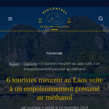
Skip
to
content
TOURISME
Accueil
»
Tourisme
»
6 touristes meurent au Laos suite à un
empoisonnement présumé au méthanol
6 touristes meurent au Laos suite
à un empoisonnement présumé
au méthanol
par
Soumaya
publié le
23 novembre 2024