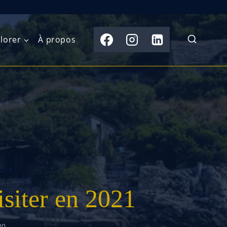
lorer
À propos
du Nord
Moyen-Orient
Australasie
b)
Asie centrale
Îles du Pacifique
de l’Ouest
Sous-continent
e l’Est
indien
australe
Asie du Sud-Est
isiter en 2021
Extrême-Orient
20