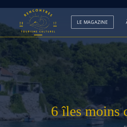
Skip
to
LE MAGAZINE
content
6 îles moins 
p