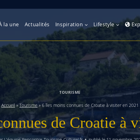
À la une
Actualités
Inspiration
Lifestyle
Exp
Europe de l’Ouest
Amérique du Nord
Afrique 
(Maghre
Europe du Nord
Amérique centrale
Afrique 
Europe centrale
Antilles et Caraïbes
TOURISME
Afrique d
Europe de l’Est
Amérique du Sud
Accueil
»
Tourisme
»
6 îles moins connues de Croatie à visiter en 2021
Afrique 
Balkans
connues de Croatie à v
ar
L'équipe Rencontre-Tourisme-Culturel.fr
publié le
11 novembre 20