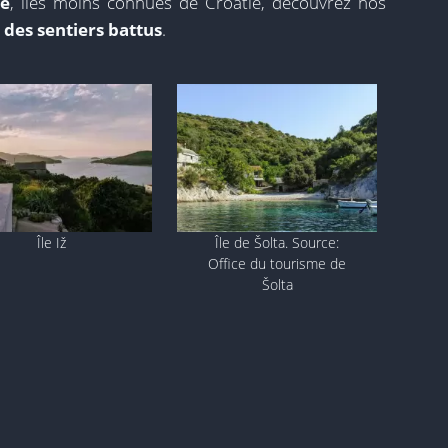
le
, îles moins connues de Croatie, découvrez nos
 des sentiers battus
.
Île Iž
Île de Šolta. Source:
Office du tourisme de
Šolta