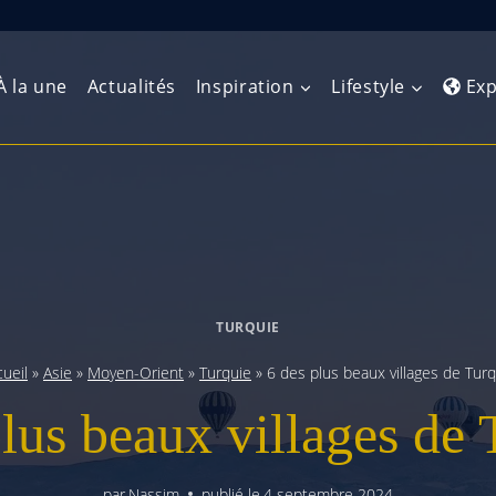
À la une
Actualités
Inspiration
Lifestyle
Exp
Europe de l’Ouest
Amérique du Nord
Afrique 
(Maghre
Europe du Nord
Amérique centrale
Afrique 
Europe centrale
Antilles et Caraïbes
TURQUIE
Afrique d
Europe de l’Est
Amérique du Sud
ueil
»
Asie
»
Moyen-Orient
»
Turquie
»
6 des plus beaux villages de Tur
Afrique 
Balkans
plus beaux villages de 
par
Nassim
publié le
4 septembre 2024