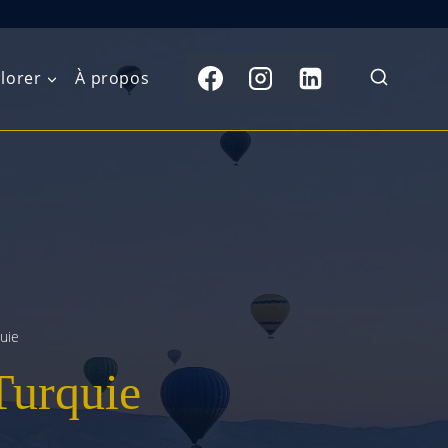
lorer
À propos
du Nord
Moyen-Orient
Australasie
b)
Asie centrale
Îles du Pacifique
de l’Ouest
Sous-continent
e l’Est
indien
quie
australe
Asie du Sud-Est
Turquie
Extrême-Orient