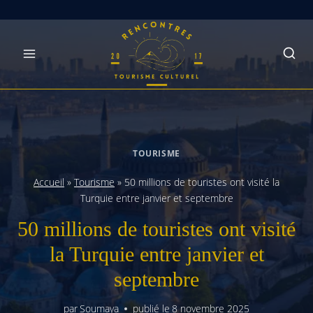
Skip
to
content
TOURISME
Accueil
»
Tourisme
»
50 millions de touristes ont visité la
Turquie entre janvier et septembre
50 millions de touristes ont visité
la Turquie entre janvier et
septembre
par
Soumaya
publié le
8 novembre 2025