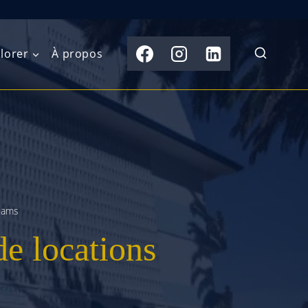
lorer
À propos
du Nord
Moyen-Orient
Australasie
b)
Asie centrale
Îles du Pacifique
de l’Ouest
Sous-continent
e l’Est
indien
reams
de locations
australe
Asie du Sud-Est
Extrême-Orient