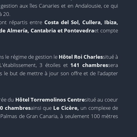
 gestion aux îles Canaries et en Andalousie, ce qui
à 20.
nt répartis entre
Costa del Sol, Cullera, Ibiza,
 de Almería, Cantabria et Pontevedra
et compte
ns le régime de gestion le
Hôtel Roi Charles
situé à
L'établissement, 3 étoiles et
141 chambres
sera
 le but de mettre à jour son offre et de l'adapter
trée du
Hôtel Torremolinos Centre
situé au coeur
0 chambres
ainsi que
Le Cicère,
un complexe de
 Palmas de Gran Canaria, à seulement 100 mètres