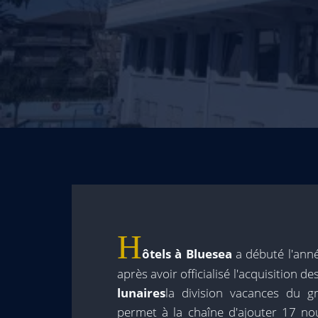
H
ôtels à Bluesea
a débuté l'anné
après avoir officialisé l'acquisition 
lunaires
la division vacances du 
permet à la chaîne d'ajouter 17 nou