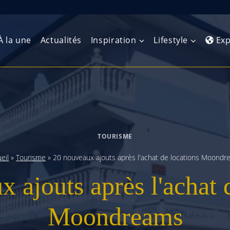
À la une
Actualités
Inspiration
Lifestyle
Exp
Europe de l’Ouest
Amérique du Nord
Afrique 
(Maghre
Europe du Nord
Amérique centrale
Afrique 
TOURISME
Europe centrale
Antilles et Caraïbes
Afrique d
eil
»
Tourisme
»
20 nouveaux ajouts après l'achat de locations Moond
Europe de l’Est
Amérique du Sud
 ajouts après l'achat 
Afrique 
Balkans
Moondreams