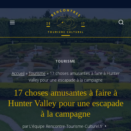
Skip
to
content
TOURISME
Accueil
»
Tourisme
»
17 choses amusantes à faire à Hunter
Valley pour une escapade à la campagne
17 choses amusantes à faire à
Hunter Valley pour une escapade
à la campagne
par
L'équipe Rencontre-Tourisme-Culturel.fr