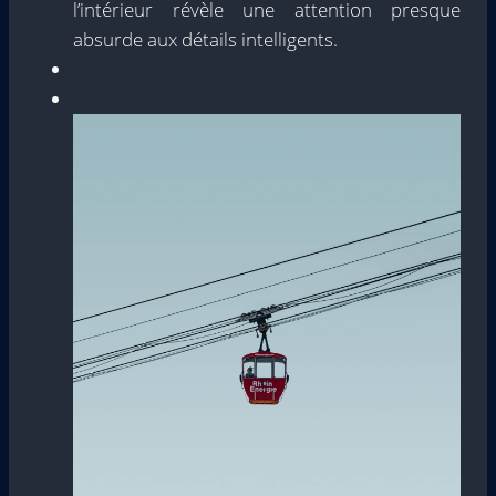
l’intérieur révèle une attention presque
absurde aux détails intelligents.