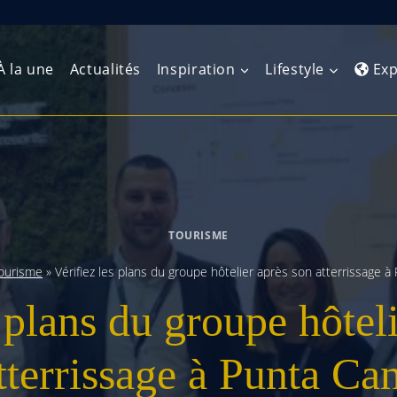
À la une
Actualités
Inspiration
Lifestyle
Exp
Europe de l’Ouest
Amérique du Nord
Afrique 
(Maghre
Europe du Nord
Amérique centrale
Afrique 
TOURISME
Europe centrale
Antilles et Caraïbes
Afrique d
ourisme
»
Vérifiez les plans du groupe hôtelier après son atterrissage à
Europe de l’Est
Amérique du Sud
 plans du groupe hôtel
Afrique 
Balkans
tterrissage à Punta Ca