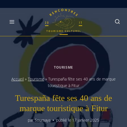
Skip
to
content
TOURISME
Accueil
»
Tourisme
»
Turespaña fête ses 40 ans de marque
touristique à Fitur
Turespaña fête ses 40 ans de
marque touristique à Fitur
par
Soumaya
publié le
17 janvier 2025