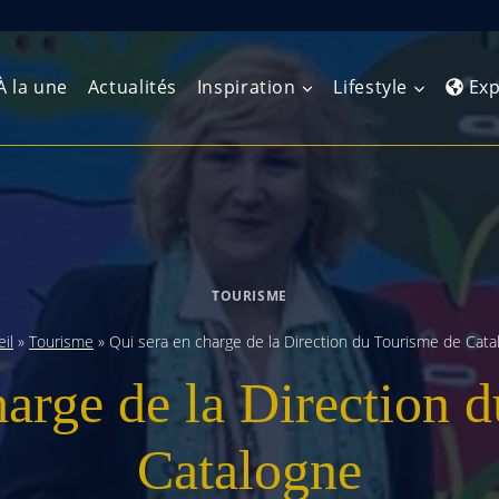
À la une
Actualités
Inspiration
Lifestyle
Exp
Europe de l’Ouest
Amérique du Nord
Afrique 
(Maghre
Europe du Nord
Amérique centrale
Afrique 
TOURISME
Europe centrale
Antilles et Caraïbes
Afrique d
il
»
Tourisme
»
Qui sera en charge de la Direction du Tourisme de Cata
Europe de l’Est
Amérique du Sud
harge de la Direction 
Afrique 
Balkans
Catalogne