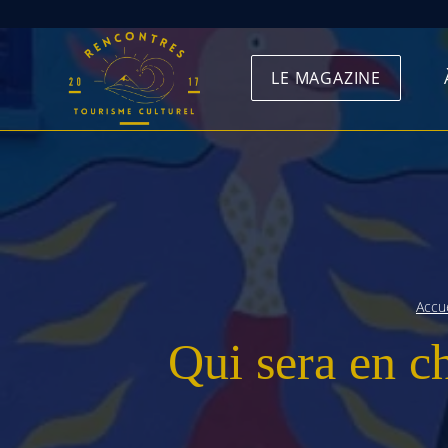
Skip
to
LE MAGAZINE
content
Accue
Qui sera en c