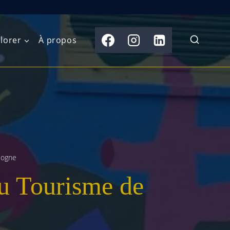
lorer
À propos
du Nord
Moyen-Orient
Australasie
b)
Asie centrale
Îles du Pacifique
de l’Ouest
Sous-continent
e l’Est
indien
logne
du Tourisme de
australe
Asie du Sud-Est
Extrême-Orient