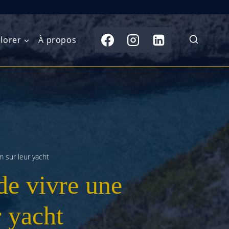
lorer
À propos
du Nord
Moyen-Orient
Australasie
b)
Asie centrale
Îles du Pacifique
de l’Ouest
Sous-continent
e l’Est
indien
m sur leur yacht
 de vivre une
australe
Asie du Sud-Est
Extrême-Orient
 yacht