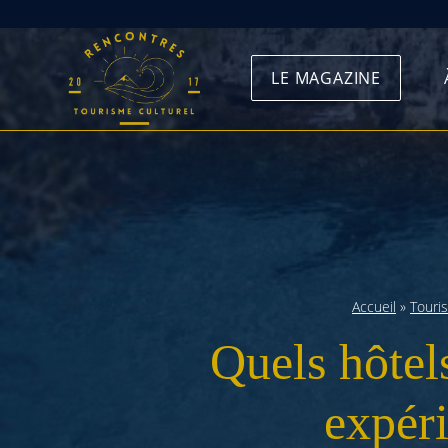
Skip
to
LE MAGAZINE
content
Accueil
»
Touri
Quels hôtels
expér