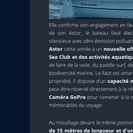
Elle confirme son engagement en fave
de son Astor, le bateau llaüt éle
silencieux avec zéro émission polluant
Astor
cette année a un
nouvelle of
Sea Club et des activités aquatiq
de faire de la voile, du paddle surf, d
biodiversité marine. Le llaüt est amar
propriété, il dispose d'un
capacité 
peut être réservé directement à la réc
Caméra GoPro
pour ramener à la 
mémorables du voyage.
Au mouillage devant le même ponton 
de 15 mètres de longueur et d'u