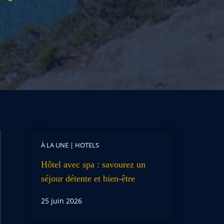
À LA UNE
|
HOTELS
Hôtel avec spa : savourez un
séjour détente et bien-être
25 juin 2026