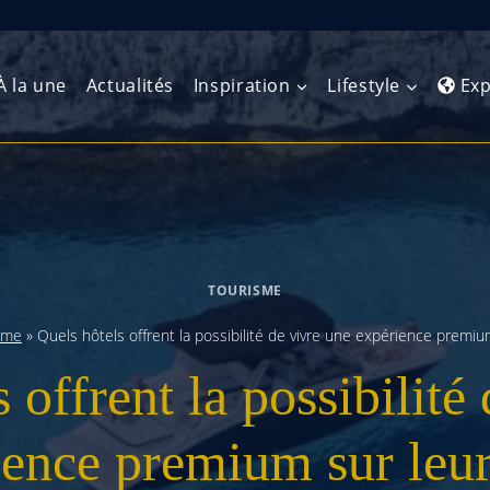
À la une
Actualités
Inspiration
Lifestyle
Exp
Europe de l’Ouest
Amérique du Nord
Afrique 
(Maghre
Europe du Nord
Amérique centrale
Afrique 
TOURISME
Europe centrale
Antilles et Caraïbes
Afrique d
sme
»
Quels hôtels offrent la possibilité de vivre une expérience premiu
Europe de l’Est
Amérique du Sud
 offrent la possibilité
Afrique 
Balkans
ience premium sur leur