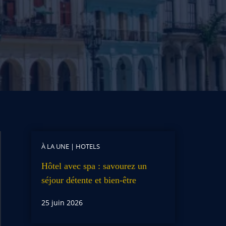
À LA UNE
|
HOTELS
Hôtel avec spa : savourez un
séjour détente et bien-être
25 juin 2026