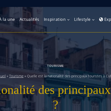
À la une
Actualités
Inspiration
Lifestyle
Exp
Europe de l’Ouest
Amérique du Nord
Afrique 
(Maghre
Europe du Nord
Amérique centrale
Afrique 
TOURISME
Europe centrale
Antilles et Caraïbes
Afrique d
ueil
»
Tourisme
»
Quelle est la nationalité des principaux touristes à Cu
Europe de l’Est
Amérique du Sud
ionalité des principau
Afrique 
Balkans
?