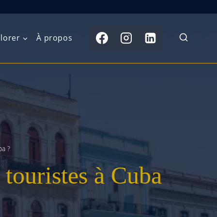
lorer
À propos
du Nord
Moyen-Orient
Australasie
b)
Asie centrale
Îles du Pacifique
de l’Ouest
Sous-continent
e l’Est
indien
ba ?
x touristes à Cuba
australe
Asie du Sud-Est
Extrême-Orient