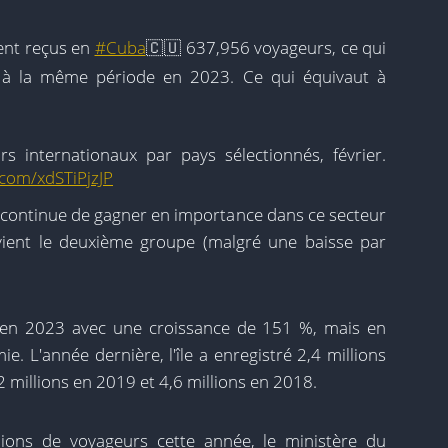
ient reçus en
#Cuba
🇨🇺 637,956 voyageurs, ce qui
 à la même période en 2023. Ce qui équivaut à
rs internationaux par pays sélectionnés, février.
r.com/xdSTiPjzJP
continue de gagner en importance dans ce secteur
e et d'information de Cuba (@CubaONEI)
24 mars
vient le deuxième groupe (malgré une baisse par
é en 2023 avec une croissance de 151 %, mais en
ie. L'année dernière, l'île a enregistré 2,4 millions
2 millions en 2019 et 4,6 millions en 2018.
llions de voyageurs cette année, le ministère du