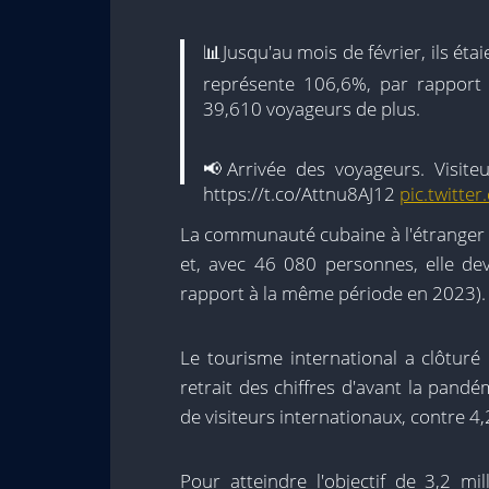
📊Jusqu'au mois de février, ils éta
représente 106,6%, par rapport
39,610 voyageurs de plus.
📢Arrivée des voyageurs. Visiteu
https://t.co/Attnu8AJ12
pic.twitte
La communauté cubaine à l'étranger 
— Office national de statistiqu
et, avec 46 080 personnes, elle de
2024
rapport à la même période en 2023).
Le tourisme international a clôtur
retrait des chiffres d'avant la pandém
de visiteurs internationaux, contre 4,
Pour atteindre l'objectif de 3,2 mi