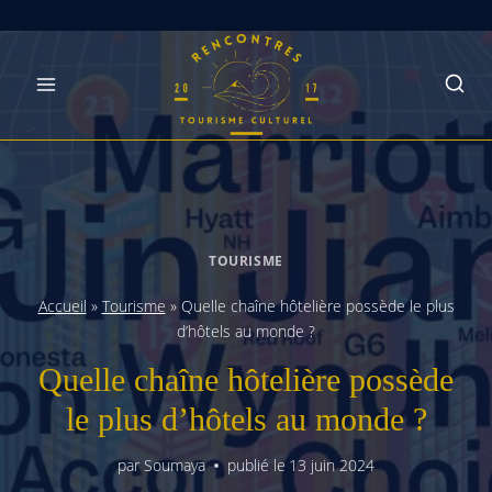
Skip
to
content
TOURISME
Accueil
»
Tourisme
»
Quelle chaîne hôtelière possède le plus
d’hôtels au monde ?
Quelle chaîne hôtelière possède
le plus d’hôtels au monde ?
par
Soumaya
publié le
13 juin 2024