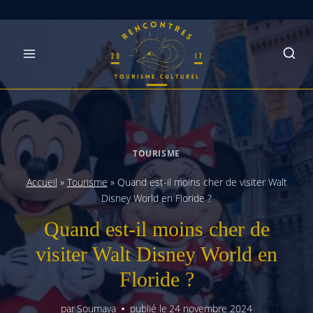
Skip
to
content
TOURISME
Accueil
»
Tourisme
»
Quand est-il moins cher de visiter Walt
Disney World en Floride ?
Quand est-il moins cher de
visiter Walt Disney World en
Floride ?
par
Soumaya
publié le
24 novembre 2024