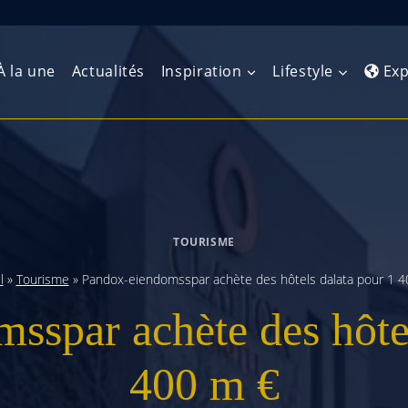
À la une
Actualités
Inspiration
Lifestyle
Exp
Europe de l’Ouest
Amérique du Nord
Afrique 
(Maghre
Europe du Nord
Amérique centrale
Afrique 
TOURISME
Europe centrale
Antilles et Caraïbes
Afrique d
l
»
Tourisme
»
Pandox-eiendomsspar achète des hôtels dalata pour 1 4
Europe de l’Est
Amérique du Sud
sspar achète des hôtel
Afrique 
Balkans
400 m €