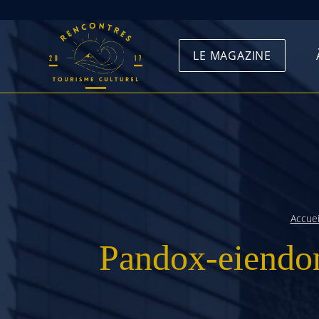
Skip
to
LE MAGAZINE
content
Accuei
Pandox-eiendom