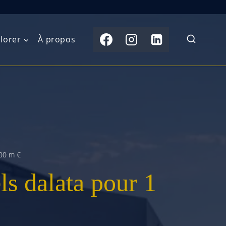
lorer
À propos
du Nord
Moyen-Orient
Australasie
b)
Asie centrale
Îles du Pacifique
de l’Ouest
Sous-continent
e l’Est
indien
00 m €
s dalata pour 1
australe
Asie du Sud-Est
Extrême-Orient