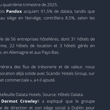
 au quatrième trimestre de 2025.
dois
Pandox
acquiert 91,5% de dalata, tandis que
au siège en Norvège, contrôlera 8,5%, selon les
le de 56 entreprises hôtelières, dont 31 hôtels de
rme, 22 hôtels de location et 3 hôtels gérés en
, en Allemagne et aux Pays-Bas.
nérera des flux de trésorerie et de valeur, nous
oration déjà solide avec Scandic Hotels Group, sur
et commerciale », a-t-il ajouté.
efeuille Dalata Hotels. Source: Hôtels Dalata.
,
Dermot Crowley
Il a expliqué que le groupe
pe de direction et son siège social à Dublin pour