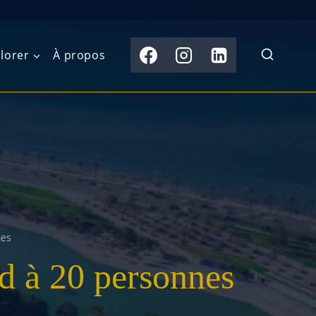
lorer
À propos
du Nord
Moyen-Orient
Australasie
b)
Asie centrale
Îles du Pacifique
de l’Ouest
Sous-continent
e l’Est
indien
nes
australe
Asie du Sud-Est
ed à 20 personnes
Extrême-Orient