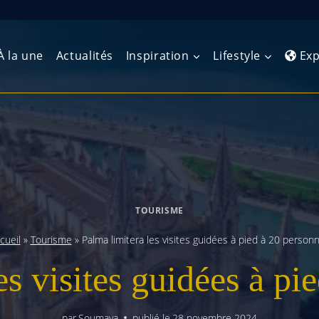
À la une
Actualités
Inspiration
Lifestyle
Exp
Europe de l’Ouest
Amérique du Nord
Afrique 
(Maghre
Europe du Nord
Amérique centrale
Afrique 
Europe centrale
Antilles et Caraïbes
TOURISME
Afrique d
Europe de l’Est
Amérique du Sud
cueil
»
Tourisme
»
Palma limitera les visites guidées à pied à 20 person
Afrique 
Balkans
es visites guidées à pi
par
Soumaya
publié le
28 novembre 2024