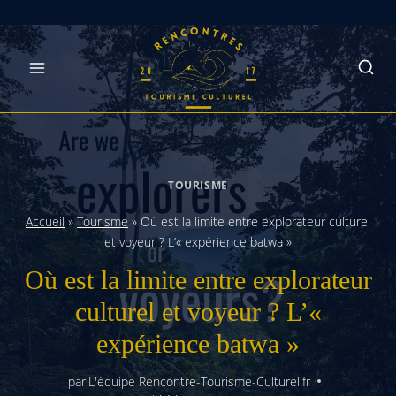
Skip
to
content
TOURISME
Accueil
»
Tourisme
»
Où est la limite entre explorateur culturel
et voyeur ? L’« expérience batwa »
Où est la limite entre explorateur
culturel et voyeur ? L’«
expérience batwa »
par
L'équipe Rencontre-Tourisme-Culturel.fr