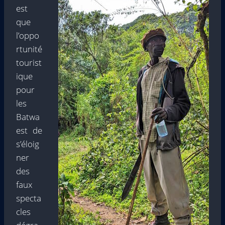
est
que
l’oppo
rtunité
tourist
ique
pour
les
Batwa
est de
s’éloig
ner
des
faux
specta
cles