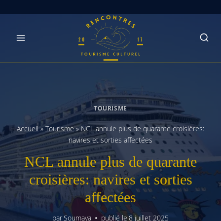
Skip
to
content
TOURISME
Accueil
»
Tourisme
»
NCL annule plus de quarante croisières:
navires et sorties affectées
NCL annule plus de quarante
croisières: navires et sorties
affectées
par
Soumaya
publié le
8 juillet 2025