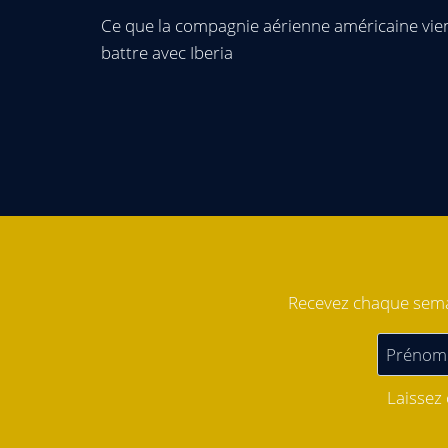
Ce que la compagnie aérienne américaine vie
battre avec Iberia
Recevez chaque semai
Laissez