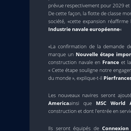
prévue respectivement pour 2029 et
De cette façon, la flotte de classe mo
société, «cette expansion réaffirme
Industrie navale européenne
«
«La confirmation de la demande d
marque un
Nouvelle étape impor
construction navale en
France
et la
« Cette étape souligne notre engage
du monde », explique-t-il
Pierfrance
Les nouveaux navires seront ajou
America
ainsi que
MSC World A
construction et dont l'entrée en ser
Ils seront équipés de
Connexion 