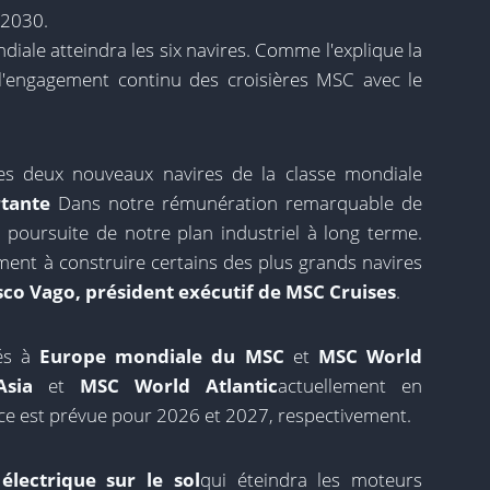
 2030.
ndiale atteindra les six navires. Comme l'explique la
 l'engagement continu des croisières MSC avec le
es deux nouveaux navires de la classe mondiale
tante
Dans notre rémunération remarquable de
 poursuite de notre plan industriel à long terme.
ment à construire certains des plus grands navires
sco Vago, président exécutif de MSC Cruises
.
tés à
Europe mondiale du MSC
et
MSC World
sia
et
MSC World Atlantic
actuellement en
vice est prévue pour 2026 et 2027, respectivement.
électrique sur le sol
qui éteindra les moteurs