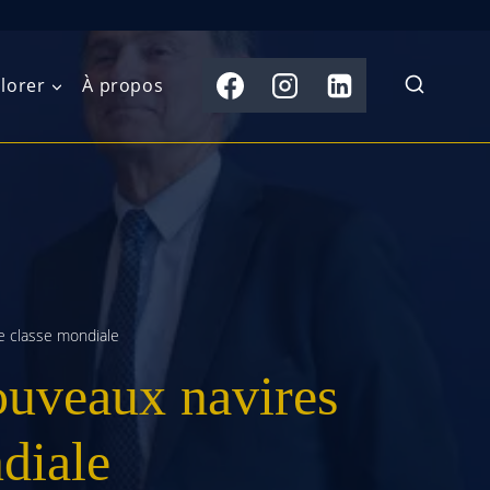
lorer
À propos
du Nord
Moyen-Orient
Australasie
b)
Asie centrale
Îles du Pacifique
de l’Ouest
Sous-continent
e l’Est
indien
e classe mondiale
uveaux navires
australe
Asie du Sud-Est
Extrême-Orient
ndiale