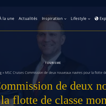
À la une
Actualités
Inspiration
Lifestyle
Exp
Europe de l’Ouest
Amérique du Nord
Afrique 
(Maghre
Europe du Nord
Amérique centrale
Afrique 
TOURISME
Europe centrale
Antilles et Caraïbes
Afrique d
e
»
MSC Cruises Commission de deux nouveaux navires pour la flotte d
Europe de l’Est
Amérique du Sud
ommission de deux no
Afrique 
Balkans
la flotte de classe mo