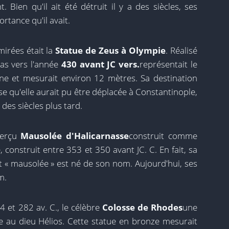
. Bien qu'il ait été détruit il y a des siècles, ses
rtance qu'il avait.
irées était la
Statue de Zeus à Olympie
. Réalisé
ias vers l'année
430 avant JC vers.
représentait le
ne et mesurait environ 12 mètres. Sa destination
se qu'elle aurait pu être déplacée à Constantinople,
des siècles plus tard.
perçu
Mausolée d'Halicarnasse
construit comme
nstruit entre 353 et 350 avant JC. C. En fait, sa
 « mausolée » est né de son nom. Aujourd'hui, ses
m.
4 et 282 av. C., le célèbre
Colosse de Rhodes
une
 au dieu Hélios. Cette statue en bronze mesurait