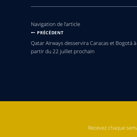
Navigation de l’article
PRÉCÉDENT
Qatar Airways desservira Caracas et Bogotá à
partir du 22 juillet prochain
Recevez chaque semai