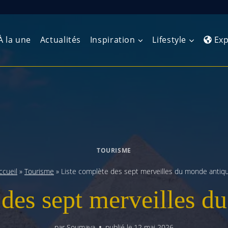
À la une
Actualités
Inspiration
Lifestyle
Exp
Europe de l’Ouest
Amérique du Nord
Afrique 
(Maghre
Europe du Nord
Amérique centrale
Afrique 
Europe centrale
Antilles et Caraïbes
TOURISME
Afrique d
Europe de l’Est
Amérique du Sud
ccueil
»
Tourisme
»
Liste complète des sept merveilles du monde antiq
Afrique 
Balkans
 des sept merveilles d
par
Soumaya
publié le
12 mai 2026