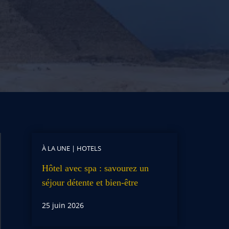
À LA UNE
|
HOTELS
Hôtel avec spa : savourez un
séjour détente et bien-être
25 juin 2026