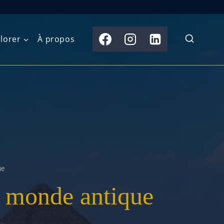
lorer
À propos
du Nord
Moyen-Orient
Australasie
b)
Asie centrale
Îles du Pacifique
de l’Ouest
Sous-continent
e l’Est
indien
ue
australe
Asie du Sud-Est
u monde antique
Extrême-Orient