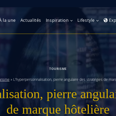
À la une
Actualités
Inspiration
Lifestyle
Exp
Europe de l’Ouest
Amérique du Nord
Afrique 
(Maghre
Europe du Nord
Amérique centrale
Afrique 
TOURISME
Europe centrale
Antilles et Caraïbes
Afrique d
urisme
»
L'hyperpersonnalisation, pierre angulaire des stratégies de mar
Europe de l’Est
Amérique du Sud
isation, pierre angulai
Afrique 
Balkans
de marque hôtelière