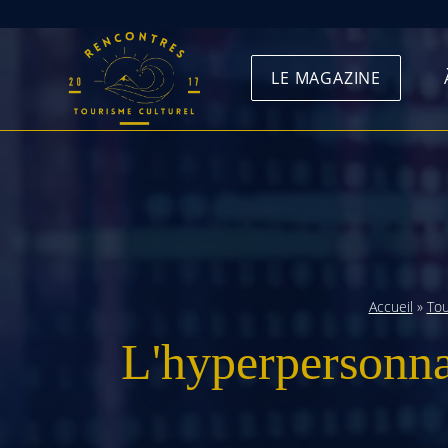
Skip
to
LE MAGAZINE
content
Accueil
»
To
L'hyperpersonnal