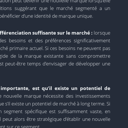
ation peut devenir une nouvelle marque lorsqu’elle
nditions suggérant que le marché segmenté a un
 bénéficier d’une identité de marque unique.
ifférenciation suffisante sur le marché :
lorsque
es besoins et des préférences significativement
rché primaire actuel. Si ces besoins ne peuvent pas
l’égide de la marque existante sans compromettre
 est peut-être temps d’envisager de développer une
mportante, est qu’il existe un potentiel de
e nouvelle marque nécessite des investissements
ue s’il existe un potentiel de marché à long terme. Si
 segment spécifique est suffisamment vaste, en
l peut alors être stratégique d’établir une nouvelle
nt sur ce segment.