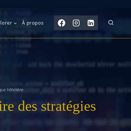
lorer
À propos
du Nord
Moyen-Orient
Australasie
b)
Asie centrale
Îles du Pacifique
de l’Ouest
Sous-continent
e l’Est
indien
que hôtelière
re des stratégies
australe
Asie du Sud-Est
Extrême-Orient